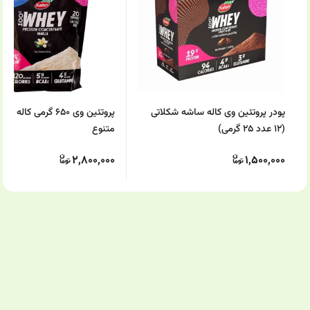
پودر پروتئین وی کاله ساشه شکلاتی
پروتئین وی 650 گرمی کال
(12 عدد 25 گرمی)
متنوع
2,800,000
1,500,000