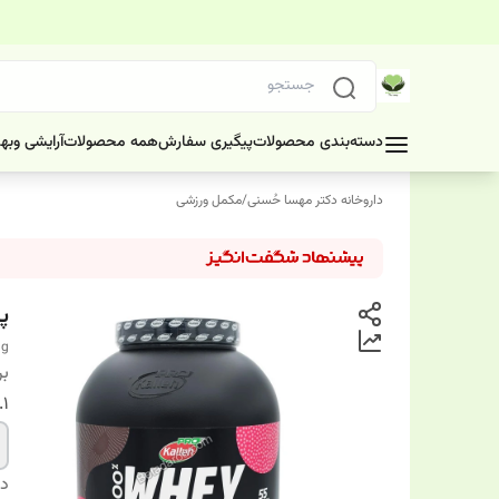
دسته‌بندی محصولات
پیگیری سفارش
همه محصولات
آرایشی وبه
داروخانه دکتر مهسا حُسنی
/
مکمل ورزشی
پرو
 g
بر
1.طعم
دس