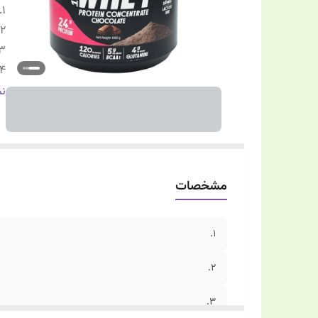
1.
2.
3.
۴.
5.
نم
مشخصات
1.
2.
3.