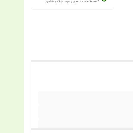
۴ قسط ماهانه. بدون سود، چک و ضامن.