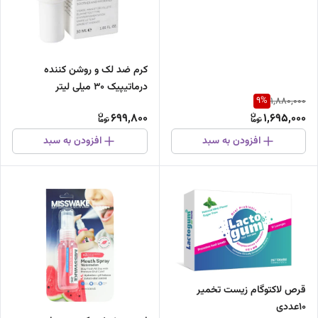
کرم ضد لک و روشن کننده
درماتیپیک 30 میلی لیتر
9
%
1,880,000
699,800
1,695,000
افزودن به سبد
افزودن به سبد
قرص لاکتوگام زیست تخمیر
10عددی