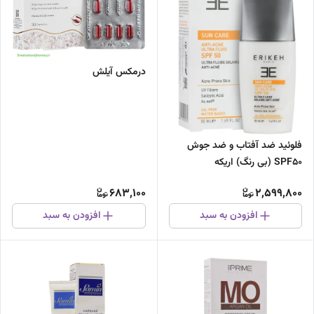
درمکس آیلش
فلوئید ضد آفتاب و ضد جوش
SPF50 (بی رنگ) اریکه
683,100
2,599,800
افزودن به سبد
افزودن به سبد