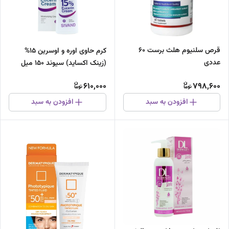
قرص سلنیوم هلث برست 60
کرم حاوی اوره و اوسرین 15%
عددی
(زینک اکساید) سیوند 150 میل
610,000
798,600
افزودن به سبد
افزودن به سبد