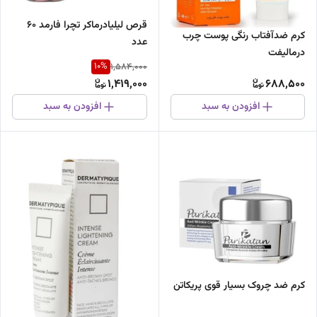
قرص لیلیادرماکر تچرا فارمد 60
کرم ضدآفتاب رنگی پوست چرب
عدد
درمالیفت
10
%
1,584,000
1,419,000
688,500
افزودن به سبد
افزودن به سبد
کرم ضد چروک بسیار قوی پریکاتن