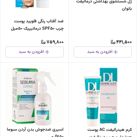
ژل شستشوی بهداشتی درمالیفت
بانوان
ضد آفتاب رنگی فلویید پوست
چرب SPF50 درماتیپیک 50میل
759,800
441,500
افزودن به سبد
افزودن به سبد
اسپری ضدجوش بدن آردن سبوما
کرم هیدرالیفت AC پوست
250گرم