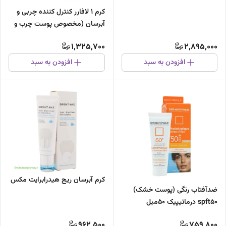
کرم 1 لافارر کنترل کننده چربی و
آبرسان (مخصوص پوست چرب و
مستعد آکنه) 75میل
1,325,700
2,895,000
افزودن به سبد
افزودن به سبد
کرم آبرسان ریج هیدرابرایت مکس
ضدآفتاب رنگی (پوست خشک)
spft۵۰ درماتیپیک 50میل
962,500
759,800