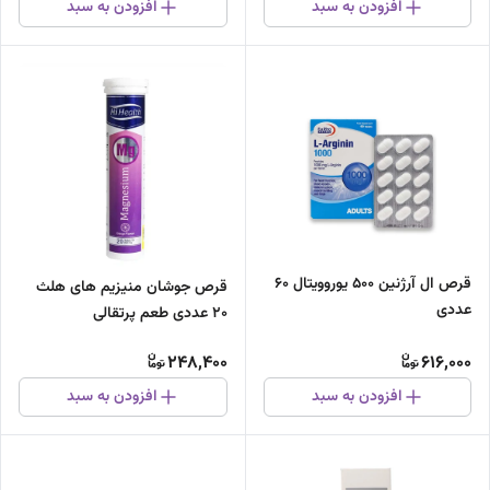
افزودن به سبد
افزودن به سبد
قرص ال آرژنین 500 یوروویتال 60
قرص جوشان منیزیم های هلث
عددی
20 عددی طعم پرتقالی
248,400
616,000
افزودن به سبد
افزودن به سبد