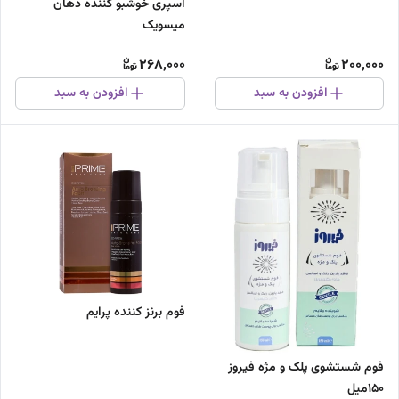
اسپری خوشبو کننده دهان
میسویک
268,000
200,000
افزودن به سبد
افزودن به سبد
فوم برنز کننده پرایم
فوم شستشوی پلک و مژه فیروز
150میل