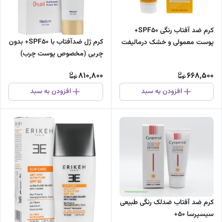
کرم ضد آفتاب رنگی SPF50+
کرم ژل ضدآفتاب با SPF50+ بدون
پوست معمولی و خشک درمالیفت
چربی (مخصوص پوست چرب)
ساین اسکین 50گرم
810,800
668,500
افزودن به سبد
افزودن به سبد
کرم ضد آفتاب ضدلک رنگی طبیعی
سیسپرسا 50+