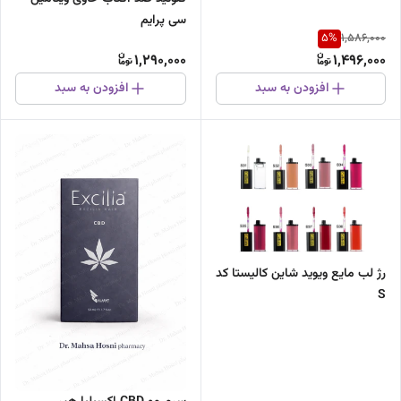
سی پرایم
5
%
1,586,000
1,290,000
1,496,000
افزودن به سبد
افزودن به سبد
رژ لب مایع ویوید شاین کالیستا کد
S