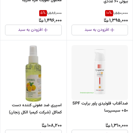
محلول تقویت مژه سریتا
بیوتی 60 عددی
5
%
10
%
1,586,000
1,550,000
1,496,000
1,395,000
افزودن به سبد
افزودن به سبد
ضدآفتاب فلوئیدی پاور برایت SPF
اسپری ضد عفونی کننده دست
50+ سیسپرسا
کماکل (شرکت کیمیا الکل زنجان)
120 میلی لیتر در چند رایحه
108,200
1,310,000