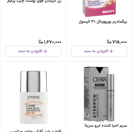
ژل آبرسان قوی پوست چرب پرایم
پیگمادرم یوروویتال 30 کپسول
1,670,000
715,000
افزودن به سبد
افزودن به سبد
سرم احیا کننده ابرو سریتا
فلوئید ضد آفتاب حاوی ویتامین