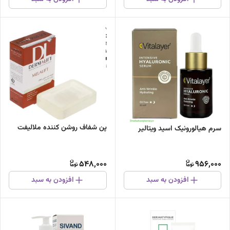
پن شفاف روشن کننده ملالیفت
سرم هیالورونیک اسید ویتالیر
548,000
956,000
افزودن به سبد
افزودن به سبد