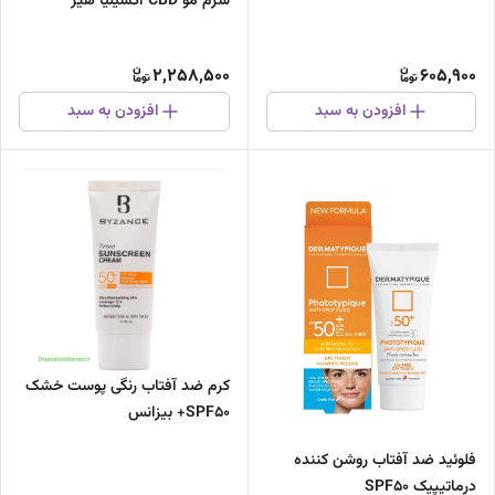
سرم مو CBD اکسیلیا هیر
2,258,500
605,900
افزودن به سبد
افزودن به سبد
کرم ضد آفتاب رنگی پوست خشک
SPF50+ بیزانس
فلوئید ضد آفتاب روشن کننده
درماتیپیک SPF50