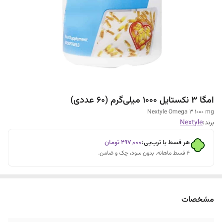
امگا 3 نکستایل 1000 میلی‌گرم (60 عددی)
Nextyle Omega 3 1000 mg
برند:
Nextyle
هر قسط با ترب‌پی:
۲۹۷٬۰۰۰
تومان
۴ قسط ماهانه. بدون سود، چک و ضامن.
مشخصات