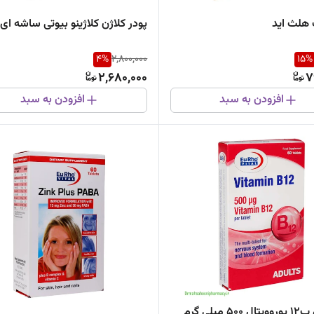
هلث اید
پودر کلاژن کلاژینو بیوتی ساشه ای
4
%
2,800,000
15
%
2,680,000
7
افزودن به سبد
افزودن به سبد
5 میلی گرم