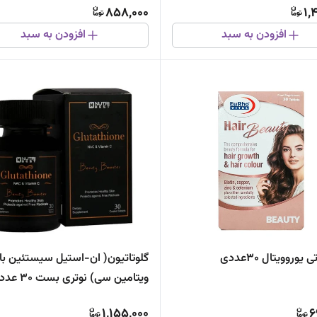
858,000
1,
افزودن به سبد
افزودن به سبد
یوروویتال 30عددی
گلوتاتیون( ان-استیل سیستئین با
ویتامین سی) نوتری بست 30 عددی
1,155,000
6