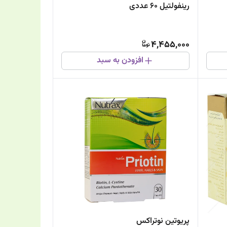
رینفولتیل 60 عددی
4,455,000
افزودن به سبد
پریوتین نوتراکس