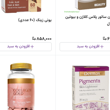
ن سائور پلاس کلاژن و بیوتین
یونی زینک (60 عددی)
ل
858,000
6
افزودن به سبد
افزودن به سبد