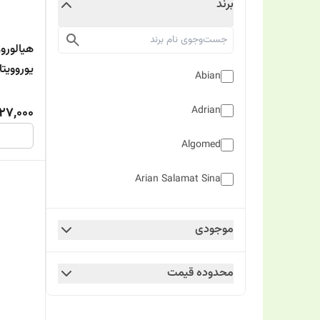
برند
هیالورو
یوروویتا
Abian
Adrian
27,000
Algomed
Arian Salamat Sina
Arvand pharmed
موجودی
Bronson
محدوده قیمت
Collagino
Dermax