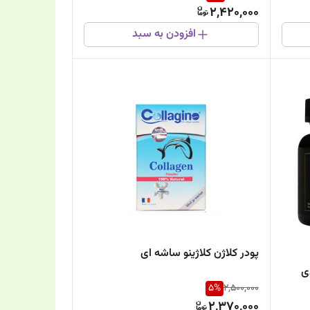
2,420,000
افزودن به سبد
پودر کلاژن کلاژینو ساشه ای
5
%
2,500,000
2,370,000