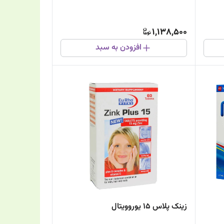
1,138,500
افزودن به سبد
زینک پلاس 15 یوروویتال