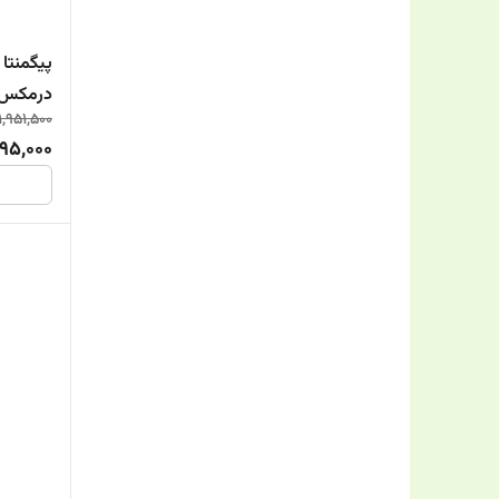
Dilmon
پیگمنتا
درمکس 30 عدد
ESI
1,951,500
595,000
Eurho Vital
HairTamin
Health Aid
My Meta
Natures Plenty
Nutrax
Nutri Best