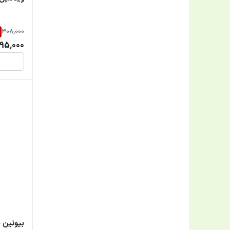
Vitane
Vitsky
308,000
95,000
VivaTune
بیوتین یورو