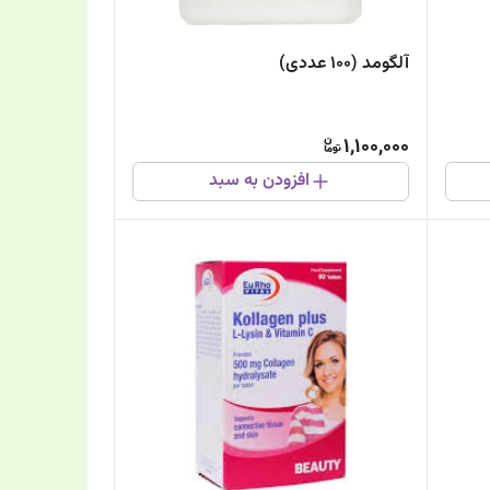
آلگومد (100 عددی)
1,100,000
افزودن به سبد