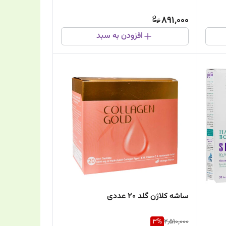
891,000
افزودن به سبد
ساشه کلاژن گلد 20 عددی
3
%
2,510,000