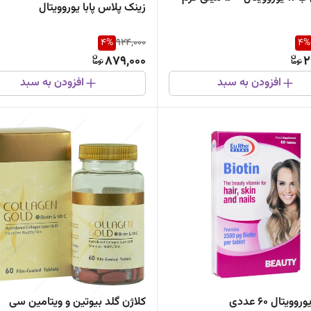
زینک پلاس پابا یوروویتال
4
%
924,000
4
%
879,000
2
افزودن به سبد
افزودن به سبد
ویتال 60 عددی
کلاژن گلد بیوتین و ویتامین سی