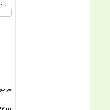
460,000
هیر بیوتی 
93,000