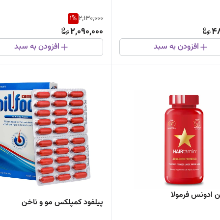
1
%
2,130,000
2,090,000
4
افزودن به سبد
افزودن به سبد
ن ادونس فرمولا
پیلفود کمپلکس مو و ناخن