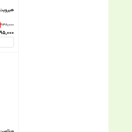
Pharmalife
هیرویت 
Pharma Medico
938,000
95,000
Pilfood
Salamat Parmon Amin
Sunlife
SWISS ENERGY
Tachra Pharmed
Vitabiotics
Vitalogic
ویتامین ب۱۲ یوروویتال 00