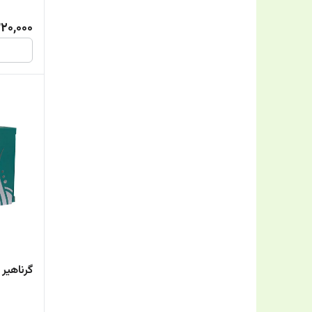
320,000
گرناهیر 