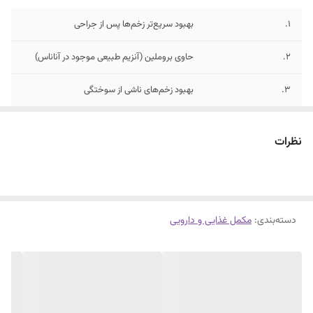
1.
بهبود سریع‌تر زخم‌ها پس از جراحی‌
۲.
حاوی بروملین (آنزیم طبیعی موجود در آناناس)
3.
بهبود زخم‌های ناشی از سوختگی
4.
بهبود کبودی و دردهای مفصلی
نظرات
۵.
هر جعبه از قرص آناهیل 30 عددی میباشد
دسته‌بندی
:
مکمل غذایی و دارویی