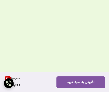
9
%
660,000
افزودن به سبد خرید
600,000