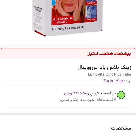
زینک پلاس پابا یوروویتال
EurhoVital Zinc Plus Paba
برند:
Eurho Vital
هر قسط با ترب‌پی:
۲۱۹٬۷۵۰
تومان
۴ قسط ماهانه. بدون سود، چک و ضامن.
مشخصات