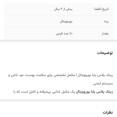
تاریخ انقضا
بیش از 2 سال
برند
یوروویتال
مقدار
60 عدد قرص
موارد استفاده
کمک به حفظ سلامت پوست، مو و ناخن و تقویت
سیستم ایمنی
توضیحات
زینک پلاس پابا یوروویتال | مکمل تخصصی برای سلامت پوست، مو، ناخن و
سیستم ایمنی
زینک پلاس پابا یوروویتال
یک مکمل غذایی پیشرفته و کامل است که با
ترکیب منحصر به فرد
روی (زینک)
و
پابا (PABA)
طراحی شده تا به‌صورت
همزمان از سلامت عمومی بدن، زیبایی و طراوت پوست، استحکام ناخن‌ها و
نظرات