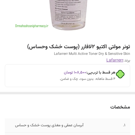
تونر مولتی اکتیو ۲لافارر (پوست خشک و‌حساس)
Lafarrerr Multi Active Toner Dry & Sensitive Skin
برند:
Lafarrerr
هر قسط با ترب‌پی:
۱۰۸٬۵۰۰
تومان
۴ قسط ماهانه. بدون سود، چک و ضامن.
مشخصات
1.
آبرسان عمقی و مغذی پوست خشک و حساس