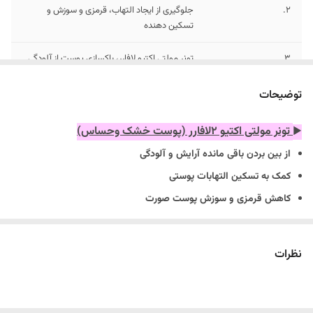
2.
جلوگیری از ایجاد التهاب، قرمزی و سوزش و
تسکین دهنده
3.
تونر مولتی اکتیو لافارر، پاکسازی پوست از آلودگی
و مواد آرایشی
توضیحات
تونر مولتی اکتیو ۲لافارر (پوست خشک و‌حساس)
►
از بین بردن باقی ‌مانده آرایش و آلودگی
کمک به تسکین التهابات پوستی
کاهش قرمزی و سوزش پوست صورت
احیا کننده و درخشان کننده پوست
آبرسانی عمیق و تغذیه پوست
نظرات
بدون نیاز به آبکشی
فاقد تست حیوانی
معرفی محصول :