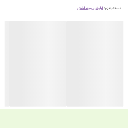
دسته‌بندی
:
آرایشی وبهداشتی
تونر پوست خشک و حساس لافارر محصولی مناسب برای استفاده روزانه
است که به خوبی آلودگی‌ها و مواد آرایشی باقیمانده را پاک کرده و منافذ
شما را تمیز می‌کند.
این محصول دارای خاصیت رطوبت‌رسانی است و پس از استفاده شما
احساس خشکی روی پوست خود نخواهید داشت. ترکیبات موثر این
محصول به شما برای داشتن پوستی شاداب و لطیف کمک می‌کند.
► مشخصات اصلی تونر مولتی اکتیو 2 لافارر:
مناسب نوع پوست:
خشک و حساس
ماهیت:
ژل
رایحه:
دارد
عصاره:
ندارد
کارایی:
تنظیم PH پوست، رطوبت‌رسان
سن:
بزرگسالان