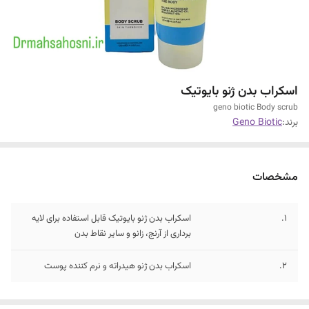
اسکراب بدن ژنو بایوتیک
geno biotic Body scrub
برند:
Geno Biotic
مشخصات
1.
اسکراب بدن ژنو بایوتیک قابل استفاده برای لایه
برداری از آرنج، زانو و سایر نقاط بدن
2.
اسکراب بدن ژنو هیدراته و نرم کننده پوست