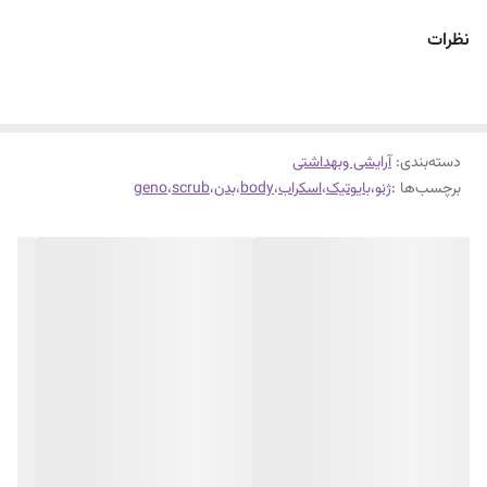
نظرات
دسته‌بندی
:
آرایشی وبهداشتی
برچسب‌ها :
ژنو
،
بایوتیک
،
اسکراب
،
body
،
بدن
،
scrub
،
geno