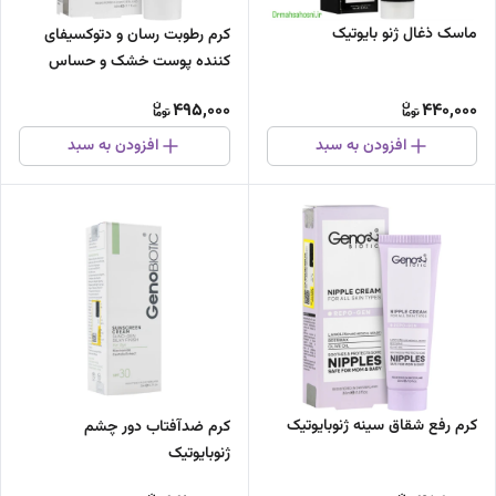
ماسک ذغال ژنو بایوتیک
کرم رطوبت رسان و دتوکسیفای
کننده پوست خشک و حساس
ژنوبایوتیک
495,000
440,000
افزودن به سبد
افزودن به سبد
کرم رفع شقاق سینه ژنوبایوتیک
کرم ضدآفتاب دور چشم
ژنوبایوتیک