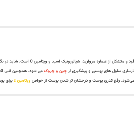
سرم رطوبت رسان ژنوبایوتیک، با داشتن ترکیبی 
ازسازی سلول های پوستی و پیشگیری از
چین و چروک
می شود. همچنین آنتی اکس
‌شود. رفع کدری پوست و درخشان تر شدن پوست از خواص
ویتامین c
برای پ
 رسانی قوی، باعث حفظ رطوبت پوست صورت در طول روز و شب می‌شود.
میز صورت و گردن زده شود.
د
.