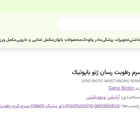
داشتی
تجهیزات پزشکی
مادر وکودک
محصولات بانوان
مکمل غذایی و دارویی
مکمل ورز
رم رطوبت رسان ژنو بایوتیک
GENO BIOTIC MOISTURIZING SER
ند:
Geno Biotic
ته‌بندی
:
آرایشی وبهداشتی
چسب‌ها :
genobiotics
،
moisturizing
،
ژنو بیتیک
،
cream
،
سرم
،
کرم
،
رطوبت