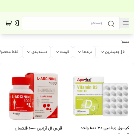
1000
جدیدترین
برندها
قیمت
دسته‌بندی
فقط محصولا
کپسول ویتامین د3 1000 واحد
قرص ال آرژنین 1000 فلکسان