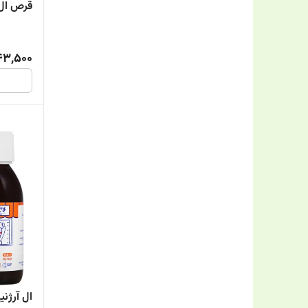
قرص ال آ
43,500
ال آرژن