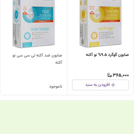
صابون گوگرد 9.5% نو آکنه
صابون ضد آکنه تی سی سی نو
آکنه
365,000
افزودن به سبد
ناموجود