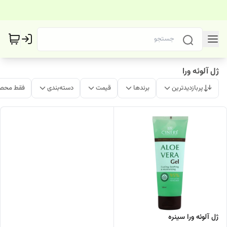
ژل آلوئه ورا
پربازدیدترین
برندها
قیمت
دسته‌بندی
فقط محصو
ژل آلوئه ورا سینره