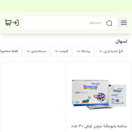
اسهال
جدیدترین
برندها
قیمت
دسته‌بندی
فقط محصولا
ساشه بایومکتا نیچرز اونلی 30 عدد