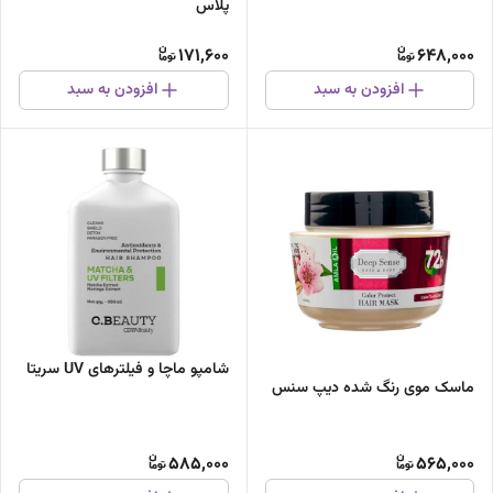
پلاس
171,600
648,000
افزودن به سبد
افزودن به سبد
شامپو ماچا و فیلتر‌های UV سریتا
ماسک موی رنگ شده دیپ سنس
585,000
565,000