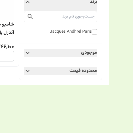
برند
شامپو م
Jacques Andhrel Paris
آندرل پ
46,100
موجودی
محدوده قیمت