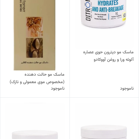
ماسک مو دیترون حوی عصاره
آلوئه ورا و روغن آووکادو
ماسک مو حالت دهنده
(مخصوص موی معمولی و نازک)
ناموجود
ناموجود
لافارر 200میل