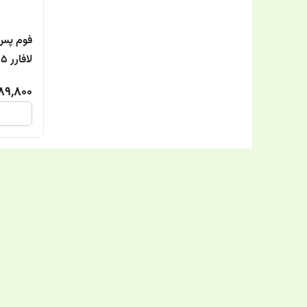
فوم پس 
لافارر 135میل
89,800