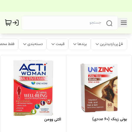
پربازدیدترین
برندها
قیمت
دسته‌بندی
فقط محصو
یونی زینک (60 عددی)
اکتی وومن