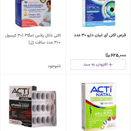
قرص اکتی آی ابیان دارو 30 عدد
اکتی ناتال پلاس امگا3 (30 کپسول
+30 عدد سافت ژل)
625,000
افزودن به سبد
ناموجود