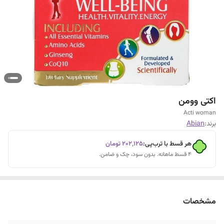
اکتی وومن
Acti woman
برند:
Abian
هر قسط با ترب‌پی:
۲۰۲٬۱۲۵
تومان
۴ قسط ماهانه. بدون سود، چک و ضامن.
مشخصات