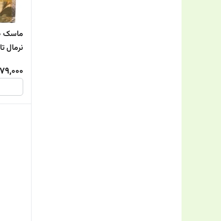
ماسک ص
نرمال 
79,000