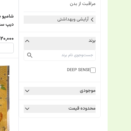
مراقبت از بدن
شامپو ب
آرایشی وبهداشتی
دیپ س
20,000
برند
DEEP SENSE
موجودی
محدوده قیمت