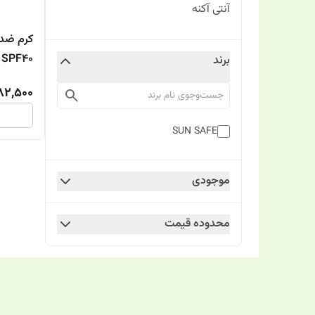
آنتی آکنه
SPF40 سان سیف 50میل A
برند
82,500
SUN SAFE
موجودی
محدوده قیمت