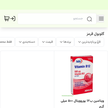
گلوبول قرمز
پربازدیدترین
برندها
قیمت
دسته‌بندی
فقط محصو
ویتامین ب۱۲ یوروویتال 500 میلی
گرم