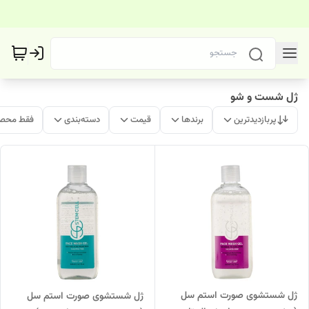
ژل شست و شو
پربازدیدترین
برندها
قیمت
دسته‌بندی
فقط محصو
ژل شستشوی صورت استم سل
ژل شستشوی صورت استم سل