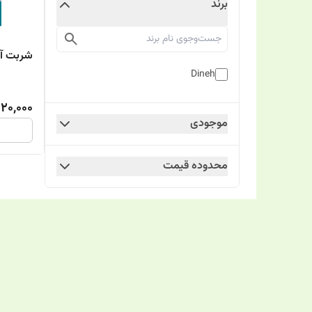
برند
شربت آ
Dineh
120,000
موجودی
محدوده قیمت