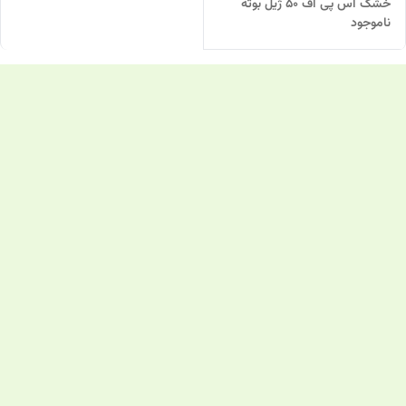
خشک اس پی اف 50 ژیل بوته
ناموجود