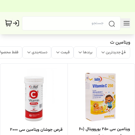
ویتامین ث
جدیدترین
برندها
قیمت
دسته‌بندی
فقط محصولا
ویتامین سی 250 یوروویتال (60
قرص جوشان ویتامین سی 2000