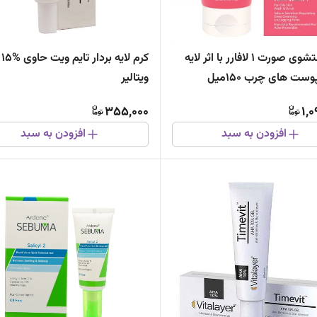
ژل شستشوی صورت 1 لافارر با اثر لایه
کرم لایه بردار تایم
وست های چرب 150میل
ویتالیر
355,000
1,
افزودن به سبد
افزودن به سبد