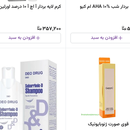
کرم لایه بردار شب AHA 10% ام کیو
کرم لایه بردار آ اچ آ 10 درصد اورلین
357,200
5
افزودن به سبد
افزودن به سبد
قوی صورت ژنوبایوتیک