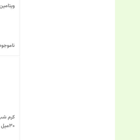
ویتامین
ناموجود
30میل