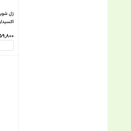
ژل شویند
اکسیدان
59,800