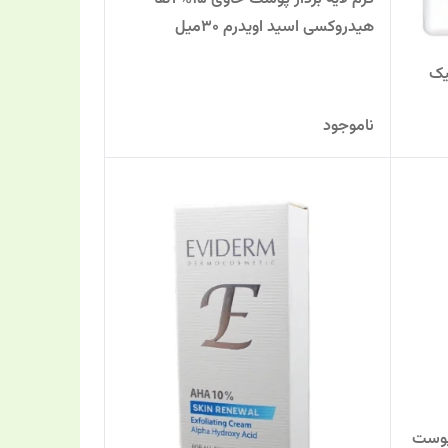
هیدروکسی اسید اویدرم 30میل
یک
ناموجود
ه بردار AHA Cream 20% پوست