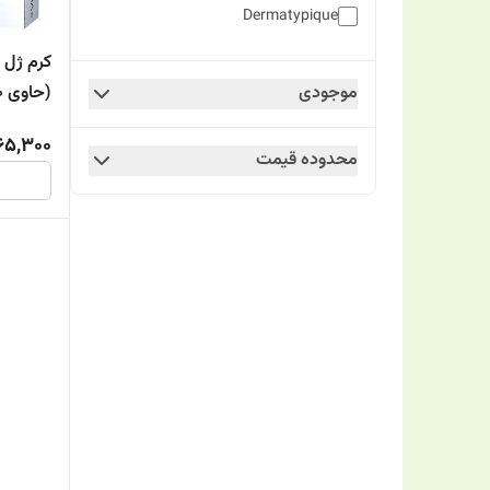
Dermatypique
کرم ژل ض
Erikeh
موجودی
(حاوی 10 % AHA )
Eviderm
65,300
محدوده قیمت
FACEDOUX
Geno Biotic
Hydroderm
HYDRODERM
Lafarrerr
MQ
Prime