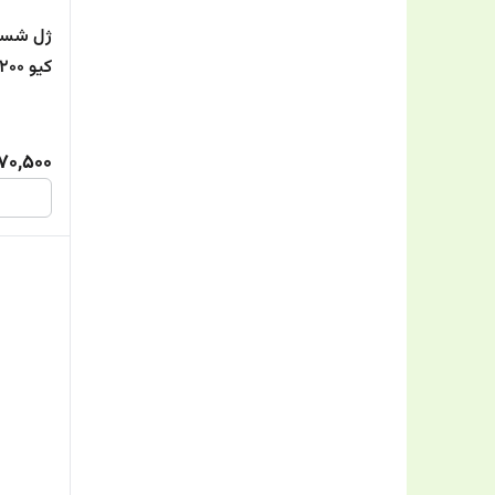
ژل شستش
Sericate
کیو 200 میلی لیتر
Skin One
Urelin
70,500
Vitalayer