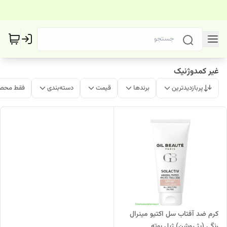
غیر کمدوژنیک
پربازدیدترین
برندها
قیمت
دسته‌بندی
فقط محصو
کرم ضد آفتاب سل اکتیو مینرال
رنگی (بژ روشن) ژیل بوته