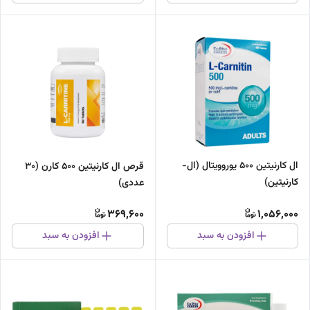
ال کارنیتین 500 یوروویتال (ال-
قرص ال کارنیتین 500 کارن (30
کارنیتین)
عددی)
369,600
1,056,000
افزودن به سبد
افزودن به سبد