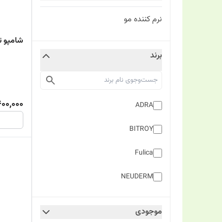
نرم کننده مو
شامپو تق
برند
00,000
ADRA
BITROY
Fulica
NEUDERM
Prime
موجودی