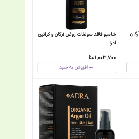
گان
شامپو فاقد سولفات روغن آرگان و کراتین
آدرا
1,003,700
افزودن به سبد