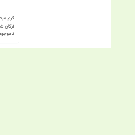
کرم مرط
آرگان شون 0
ناموجود