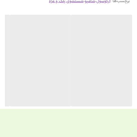
برچسب‌ها :
آرگوسول
،
شامپو
،
شستشوی پلک و مژه