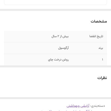
مشخصات
تاریخ انقضا
بیش از 2 سال
برند
آرگوسول
1
روغن درخت چای
2
عصاره بابونه
نظرات
3
فاقد رنک و اسانس
4
فاقد ترکیبات سولفات و پارابن
دسته‌بندی
:
آرایشی وبهداشتی