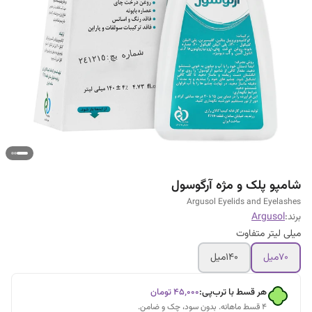
شامپو پلک و مژه آرگوسول
Argusol Eyelids and Eyelashes
برند:
Argusol
میلی لیتر متفاوت
70میل
140میل
هر قسط با ترب‌پی:
۴۵٬۰۰۰
تومان
۴ قسط ماهانه. بدون سود، چک و ضامن.