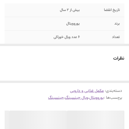
تاریخ انقضا
بیش از 2 سال
برند
یوروویتال
تعداد
6 عدد ویال خوراکی
موارد مصرف
کمک به توانمندی ذهنی و فیزیکی بدن، سلامت
سیستم ایمنی و تقویت قوای جنسی
نظرات
دسته‌بندی
:
مکمل غذایی و دارویی
برچسب‌ها :
یوروویتال
،
ویال جینسینگ
،
جینسینگ