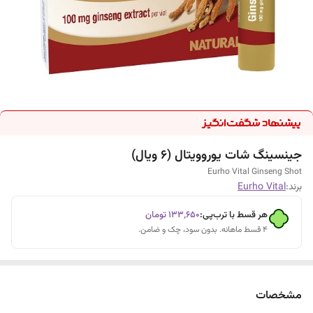
جینسینگ شات یوروویتال (6 ویال)
Eurho Vital Ginseng Shot
برند:
Eurho Vital
هر قسط با ترب‌پی:
۱۳۳٬۶۵۰
تومان
۴ قسط ماهانه. بدون سود، چک و ضامن.
مشخصات