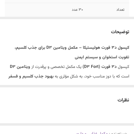
تعداد
30 عدد
مقدار
2000 میلی گرم
توضیحات
موارد مصرف
کمک به بهبود جذب کلسیم و فسفر
کپسول د3 فورت هولیستیکا – مکمل ویتامین D3 برای جذب کلسیم،
تقویت استخوان و سیستم ایمنی
کپسول
د3 فورت (D3 Fort)
یک مکمل تخصصی و پرقدرت از
ویتامین D3
است که با دوز مناسب خود، به شکل مؤثری به
بهبود جذب کلسیم و فسفر
در بدن کمک کرده و در حفظ سلامت
استخوان‌ها، دندان‌ها، سیستم ایمنی و
عملکرد عضلات
نقش کلیدی ایفا می‌کند. این مکمل غذایی با کیفیت بالا،
نظرات
به‌طور ویژه برای افرادی طراحی شده است که به دلیل
کمبود ویتامین D3
در
معرض مشکلاتی مانند
پوکی استخوان، ضعف ایمنی، خستگی، گرفتگی
عضلات و کاهش تراکم استخوانی
قرار دارند.