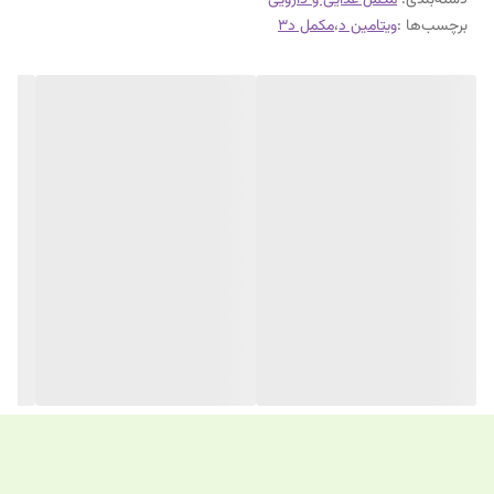
دسته‌بندی
:
مکمل غذایی و دارویی
ویژگی‌ها و فواید مصرف د3 فورت
برچسب‌ها :
ویتامین د
،
مکمل د3
بهبود جذب کلسیم و فسفر
: کمک به تثبیت کلسیم در استخوان‌ها و
افزایش استحکام اسکلت بدن.
تقویت سلامت استخوان و دندان‌ها
: پیشگیری از پوکی استخوان، نرمی
استخوان و شکستگی‌های مکرر.
تقویت سیستم ایمنی بدن
: افزایش توان دفاعی بدن در برابر بیماری‌ها،
عفونت‌ها و ویروس‌ها.
حفظ سلامت عضلات
: کاهش ضعف و گرفتگی‌های عضلانی ناشی از کمبود
ویتامین D.
پیشگیری از کمبود ویتامین D3
: مناسب برای افرادی که به دلیل سبک
زندگی کم‌تحرک یا کمبود نور خورشید، دچار کاهش سطح ویتامین D
هستند.
کاهش خطر بیماری‌های مزمن
: کمک به بهبود سلامت قلب و عروق و
کاهش التهابات بدن.