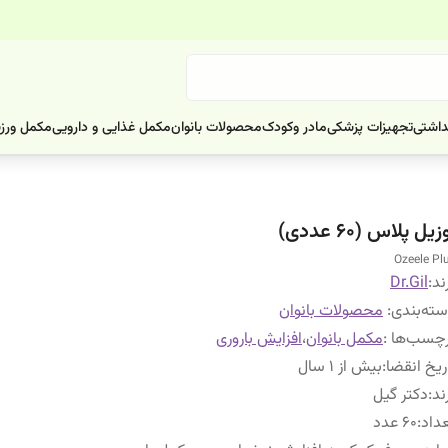
داشتی
تجهیزات پزشکی
مادر وکودک
محصولات بانوان
مکمل غذایی و دارویی
مکمل ورز
زیل پلاس (60 عددی)
Ozeele Pl
ند:
Dr.Gil
ته‌بندی
:
محصولات بانوان
چسب‌ها :
مکمل بانوان
،
افزایش باروری
ریخ انقضا
:
بیش از 1 سال
ند
:
دکتر گیل
داد
:
60 عدد