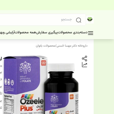
دسته‌بندی محصولات
پیگیری سفارش
همه محصولات
آرایشی وبه
داروخانه دکتر مهسا حُسنی
/
محصولات بانوان
او
us
بر
دس
بر
تا
بر
تع