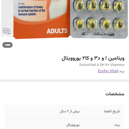
ویتامین ا و د3 و کا2 یوروویتال
EurhoVital A D3 K2 Vitamins
برند:
Eurho Vital
مشخصات
تاریخ انقضا
بیش از 2 سال
برند
یوروویتال