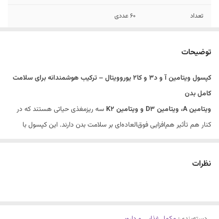
تعداد
60 عددی
موارد استفاده
کمک به سلامت پوست و بینایی و کلسیم و فسفر
توضیحات
کپسول ویتامین آ و د3 و کا2 یوروویتال – ترکیب هوشمندانه برای سلامت
کامل بدن
ویتامین A، ویتامین D3 و ویتامین K2
سه ریزمغذی حیاتی هستند که در
کنار هم تأثیر هم‌افزایی فوق‌العاده‌ای بر سلامت بدن دارند. این کپسول با
فرمولی علمی و دقیق، علاوه بر کمک به حفظ سلامت پوست و بینایی، نقش
مهمی در بهبود جذب کلسیم و فسفر، استحکام استخوان‌ها و پیشگیری از
نظرات
پوکی استخوان ایفا می‌کند.
این ترکیب ویژه، نه تنها مواد معدنی را بهتر به استخوان‌ها هدایت می‌کند، بلکه
از رسوب آن‌ها در رگ‌ها و بافت‌های نرم نیز جلوگیری کرده و به سلامت قلب و