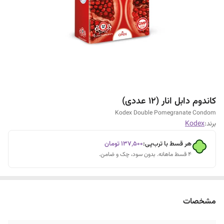
کاندوم دابل انار (12 عددی)
Kodex Double Pomegranate Condom
برند:
Kodex
هر قسط با ترب‌پی:
۱۳۷٬۵۰۰
تومان
۴ قسط ماهانه. بدون سود، چک و ضامن.
مشخصات