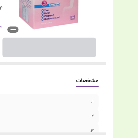
4.
5.
نم
مشخصات
1.
۲.
3.