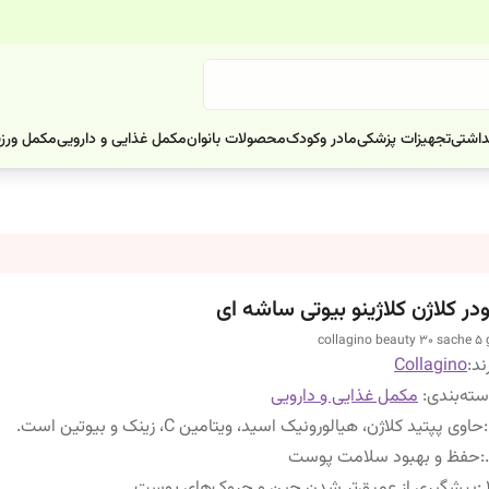
داشتی
تجهیزات پزشکی
مادر وکودک
محصولات بانوان
مکمل غذایی و دارویی
مکمل ورز
ودر کلاژن کلاژینو بیوتی ساشه ای
collagino beauty 30 sache 5 
ند:
Collagino
ته‌بندی
:
مکمل غذایی و دارویی
:
حاوی پپتید کلاژن، هیالورونیک اسید، ویتامین C، زینک و بیوتین است.
:
حفظ و بهبود سلامت پوست
:
پیشگیری از عمیق‌تر شدن چین و چروک‌های پوست