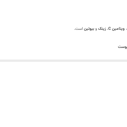
افزایش خاصیت ارتجاعی و آبرسانی به پوست از طریق دارا بودن کلاژن و هی
بهبود سلامت پوست، مو و ناخن
،
ویتامین C
،
زینک
و
بیوتین
است.
پوست
ا بودن کلاژن و هیالورونیک اسید
ت، مو و ناخن
کمک می‌کند.
وز است.