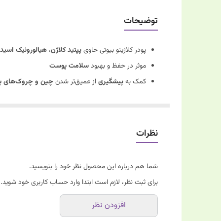
4.
توضیحات
5.
پودر کلاژینو بیوتی حاوی
پپتید کلاژن
،
هیالورونیک اسید
موثر در حفظ و بهبود
سلامت پوست
کمک به
پیشگیری
از عمیق‌تر شدن
چین و چروک‌های 
افزایش
خاصیت ارتجاعی
و
آبرسانی
به پوست از طریق دار
بیوتین موجود در پودر کلاژینو بیوتی به بهبود
سلامت پوس
ویتامین C در
تحریک ساخت کلاژن
کمک‌کننده است.
نظرات
هر جعبه از مکمل کلاژینو بیوتی مناسب برای استفاده به مدت 30 ر
شما هم درباره این محصول نظر خود را بنویسید.
برای ثبت نظر، لازم است ابتدا وارد حساب کاربری خود شوید.
افزودن نظر