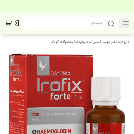
داروخانه دکتر مهسا حُسنی
/
مادر وکودک
/
محصولات کودک