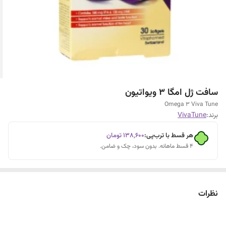
سافت ژل امگا 3 ویواتیون
Omega 3 Viva Tune
برند:
VivaTune
هر قسط با ترب‌پی:
۱۳۸٬۶۰۰
تومان
۴ قسط ماهانه. بدون سود، چک و ضامن.
نظرات