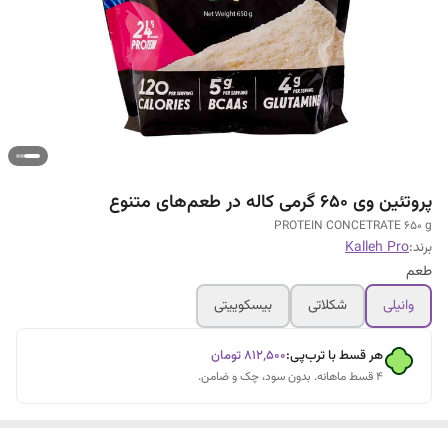
پروتئین وی 650 گرمی کاله در طعم‌های متنوع
PROTEIN CONCETRATE 650 g
برند:
Kalleh Pro
طعم
وانیلی
شکلاتی
بیسکوییتی
هر قسط با ترب‌پی:
۸۱۲٬۵۰۰
تومان
۴ قسط ماهانه. بدون سود، چک و ضامن.