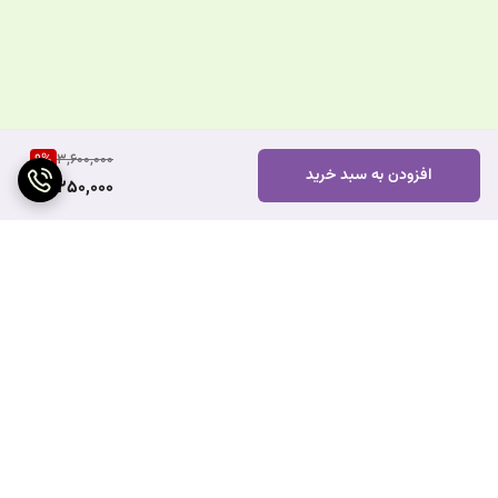
9
%
3,600,000
افزودن به سبد خرید
3,250,000
برگشت به بالا