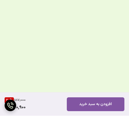
30
%
187,000
افزودن به سبد خرید
130,900