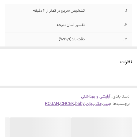
1.
تشخیص سریع در کمتر از ۲ دقیقه
2.
تفسیر آسان نتیجه
3.
دقت بالا (۹۹٫۹%)
نظرات
دسته‌بندی
:
آرایشی و بهداشتی
برچسب‌ها :
بیب
،
چک
،
روژان
،
baby
،
CHCEK
،
ROJAN