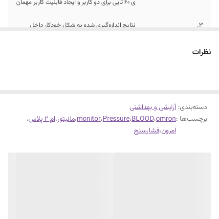
ی 60 تایی برای دو کاربر و ایجاد قابلیت کاربر مهمان
3.
نتایج اندازه‌گیری شده به شکل خودکار داخل
حافظه‌ی دستگاه ذخیره می‌شوند. محصول
+Omron M2 دارای 30 حافظه‌ی ذخیره‌سازی است
نظرات
که نتایج را ذخیره می‌کند.
دسته‌بندی
:
آرایشی و بهداشتی
برچسب‌ها :
omron
،
BLOOD
،
Pressure
،
monitor
،
مانیتور
،
ام ۲ پلاس
،
امرون
،
فشارسنج