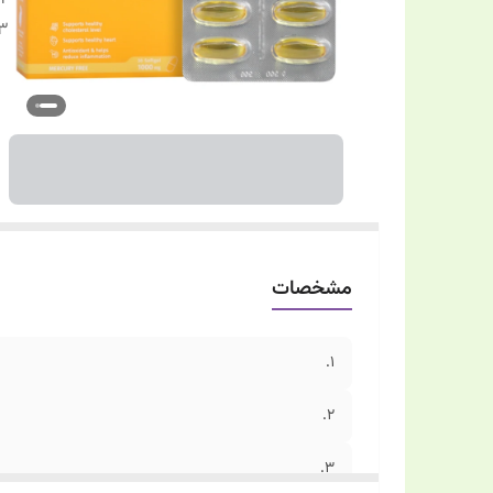
۳.
مشخصات
1.
۲.
۳.