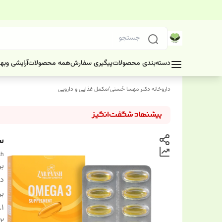
دسته‌بندی محصولات
پیگیری سفارش
همه محصولات
آرایشی وبه
داروخانه دکتر مهسا حُسنی
/
مکمل غذایی و دارویی
سا
sh
بر
دس
بر
1.
۲.