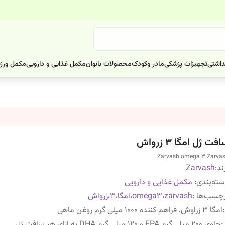
داشتی
تجهیزات پزشکی
مادر وکودک
محصولات بانوان
مکمل غذایی و دارویی
مکمل ورز
فت ژل امگا ۳ زرواش
Zarvash omega 3 Zarva
ند:
Zarvash
ته‌بندی
:
مکمل غذایی و دارویی
چسب‌ها :
zarvash
،
omega3
،
امگا
،
۳
،
زرواش
:
امگا 3 زراوش، فراهم کننده 1000 میلی گرم روغن ماهی
:
حاوی 200 میلی گرم EPA و 120 میلی گرم DHA به ازای هر سافت ژل