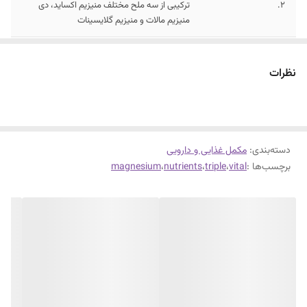
2.
ترکیبی از سه ملح مختلف منیزیم اکساید، دی
منیزیم مالات و منیزیم گلایسینات
3.
مفید برای سلامت سیستم عصبی-عضلانی و
کاهش اسپاسم عضلات
نظرات
4.
تریپل منیزیم کمپلکس دارای اثر کمکی در بهبود
خلق و خو و خواب با کیفیت
دسته‌بندی
:
مکمل غذایی و دارویی
برچسب‌ها :
vital
،
triple
،
nutrients
،
magnesium