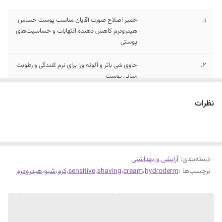
1.
خمیر اصلاح صورت آقایان مناسب پوست حساس
هیدرودرم کاهش دهنده التهابات و حساسیت‌های
پوستی
2.
حاوی شی باتر و آلوئه ‌ورا برای نرم‌ کنندگی و رطوبت
‌رسانی پوست
3.
محافظت کننده از پوست در برابر خراشیدگی و
نظرات
سوزش ناشی از اصلاح
دسته‌بندی
:
آرایشی و بهداشتی
برچسب‌ها :
hydroderm
،
cream
،
shaving
،
sensitive
،
کرم
،
شیو
،
هیدرودرم