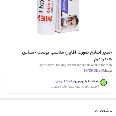
خمیر اصلاح صورت آقایان مناسب پوست حساس
هیدرودرم
Hydroderm shaving cream for sensitive skin for men
برند:
HYDRODERM
هر قسط با ترب‌پی:
۴۹٬۷۵۰
تومان
۴ قسط ماهانه. بدون سود، چک و ضامن.
مشخصات