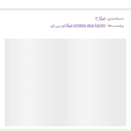
دسته‌بندی
:
امگا 3
برچسب‌ها :
karen
،
epa
،
omega
،
امگا
،
ای پی ای