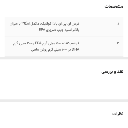
مشخصات
1.
قرص ای پی ای بالا آکواتیک، مکمل امگا3 با میزان
بالاتر اسید چرب ضروری EPA
2.
فراهم کننده 500 میلی گرم EPA و 200 میلی گرم
DHA در 1000 میلی گرم روغن ماهی
3.
ای پی ای بالا اکواتیک، برای کمک به تنظیم
پروفایل لیپیدی خون
نقد و بررسی
نظرات