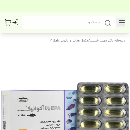
داروخانه دکتر مهسا حُسنی
/
مکمل غذایی و دارویی
/
امگا 3