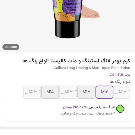
کرم پودر لانگ لستینگ و مات کالیستا انواع رنگ ها
Callista Long Lasting & Matt Liquid Foundation
برند:
Callista
تنوع رنگ ها:
M16
M15
M14
M13
M12
M11
هر قسط با ترب‌پی:
۱۹۵٬۲۷۵
تومان
۴ قسط ماهانه. بدون سود، چک و ضامن.